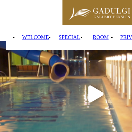
WELCOME
SPECIAL
ROOM
PRI
WELCOME
SPECIAL
ROOM
PRIVATE POOL
RESERVATION
사계절 온수 수영
객실 미리보기
실시간예약
주경풍경
미리보기
바베큐
야경풍경
서비스
오시는 길
카페 & 매점
주변여행지