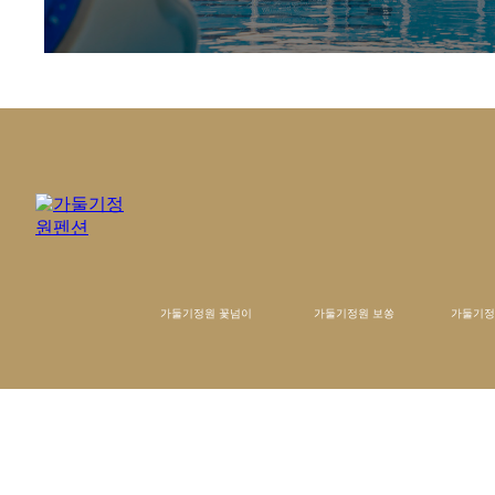
가둘기정원 꽃넘이
가둘기정원 보쏭
가둘기정